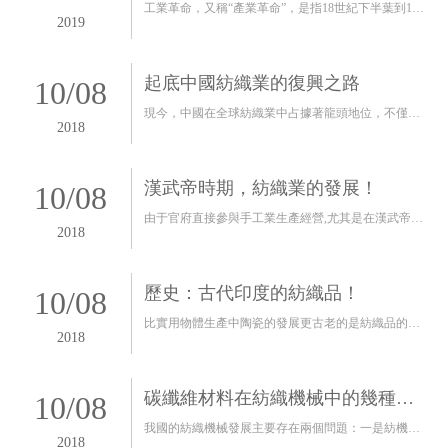
始？
工業革命，又稱“產業革命”，是指18世紀下半葉到19
2019
世紀中葉機器大工業代替工場手工業的一場深刻的技
術革命及隨之發生的社會經濟大變革。英國是工業革
命的發源地和中心。
起底中國紡織業的復興之路
10
/
08
現今，中國在全球紡織業中占據著龍頭地位，不僅是
2018
生產規模最大的國家，也是產業鏈最完整、門類最齊
全的國家。數據顯示，2017年，中國化纖產量達到
4919.55萬噸，占世界比重超過70%；規模以上企業服
漢武帝時期，紡織業的發展！
10
/
08
裝產量287.81億件，相當于為世界人口每人提供6.89
由于官府直接參與手工業生產經營,尤其是在漢武帝實
2018
件衣服。
行鹽鐵官營專賣以后,國家對手工業的生產發展起著決
定性的主導作用。無論是原材料供應、資金投入,或者
技術設備、勞動力來源、產品銷售等各方面,官營手工
歷史：古代印度的紡織品！
10
/
08
業都比民營手工業居絕對優勢地位。即國家通過所擁
比實用物體生產中陶瓷的發展更古老的是紡織品的生
2018
有的特權,對某些原材料或行業實行壟斷,形成獨家經
產活動，早期的男人開始制造第一手織造纖維; 即使
營局面,并強制推銷產品,特別是冶鐵業和鐵器制造業,
是以制作籃子的剛性形式，也可以使用舊石器時代的
由國家獨占其利。
動物骨頭制成的動物皮毛附著動物的皮膚來制作不同
碳纖維材料在紡織機械中的幾種應
10
/
08
的物品。在使用某種織機的“石器時代”配件的最后，
用形式
我國的紡織機械發展主要存在兩個問題：一是紡機裝
2018
確實非常原始。它們水平放置一個樹枝，上面有纖維