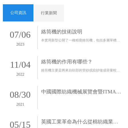
公司資訊
行業新聞
絡筒機的技術說明
07
/
06
本實用新型公開了一種精密絡筒機，包括多層單槽筒
2023
和連接軸，連接軸上設有多個用于固定單槽筒的定位
銷孔，單槽筒上設有正、反螺旋線槽，正、反螺旋線
槽通過銷釘固定在連接軸
絡筒機的作用有哪些？
11
/
04
絡筒機主要是將來自紡部的管紗或絞紗做成容量較大
2022
的 筒子，提供給整經、卷緯、針織、無梭織機的供緯
或漂 染等工序。鏟除紗線上的某些疵點、雜質，改進
中國國際紡織機械展覽會暨ITMA亞
紗線品 質。絡
08
/
30
洲展覽會
2021
英國工業革命為什么從棉紡織業開
05
/
15